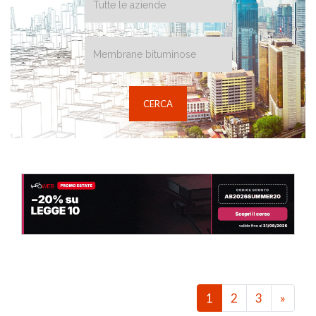
1
2
3
»