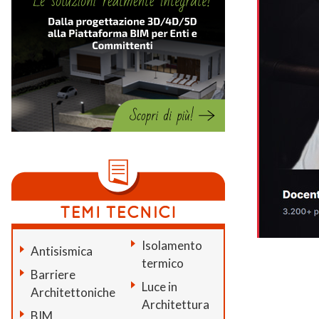
Isolamento
Antisismica
termico
Barriere
Luce in
Architettoniche
Architettura
BIM