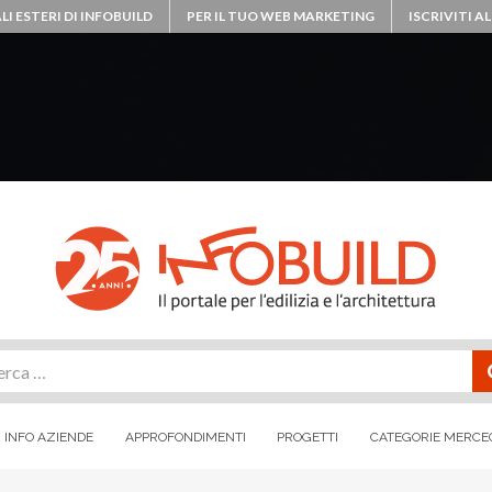
LI ESTERI DI INFOBUILD
PER IL TUO WEB MARKETING
ISCRIVITI 
rca
INFO AZIENDE
APPROFONDIMENTI
PROGETTI
CATEGORIE MERCE