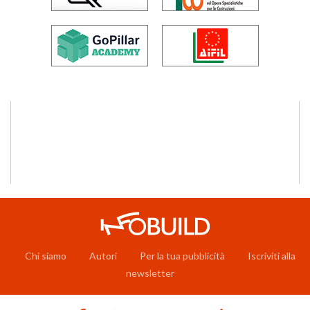
Chi siamo
Autori
Per la tua pubblicità
Iscriviti alla
newsletter