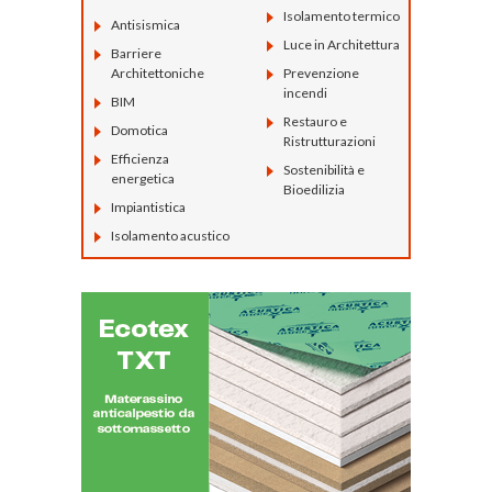
Isolamento termico
Antisismica
Luce in Architettura
Barriere
Architettoniche
Prevenzione
incendi
BIM
Restauro e
Domotica
Ristrutturazioni
Efficienza
Sostenibilità e
energetica
Bioedilizia
Impiantistica
Isolamento acustico