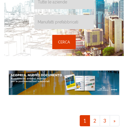
1
2
3
»