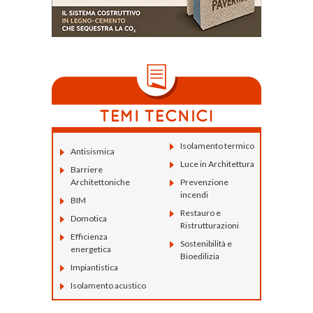
Isolamento termico
Antisismica
Luce in Architettura
Barriere
Architettoniche
Prevenzione
incendi
BIM
Restauro e
Domotica
Ristrutturazioni
Efficienza
Sostenibilità e
energetica
Bioedilizia
Impiantistica
Isolamento acustico