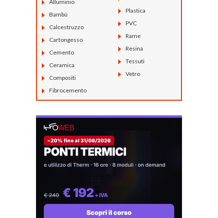
Alluminio
Plastica
Bambù
PVC
Calcestruzzo
Rame
Cartongesso
Resina
Cemento
Tessuti
Ceramica
Vetro
Compositi
Fibrocemento