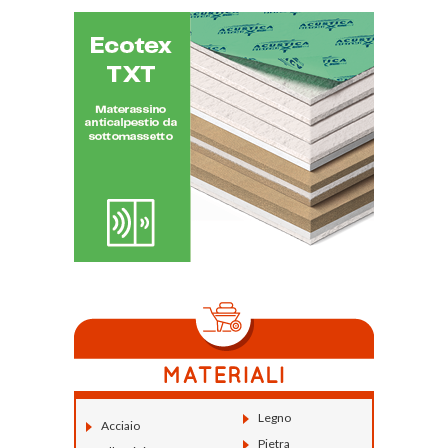
Legno
Acciaio
Pietra