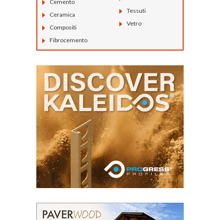
Cemento
Tessuti
Ceramica
Vetro
Compositi
Fibrocemento