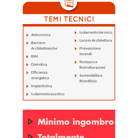
Isolamento termico
Antisismica
Luce in Architettura
Barriere
Architettoniche
Prevenzione
incendi
BIM
Restauro e
Domotica
Ristrutturazioni
Efficienza
Sostenibilità e
energetica
Bioedilizia
Impiantistica
Isolamento acustico