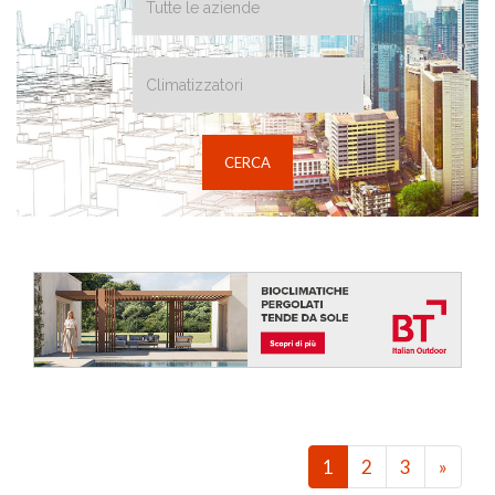
1
2
3
»