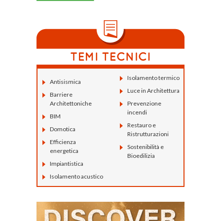
Isolamento termico
Antisismica
Luce in Architettura
Barriere
Architettoniche
Prevenzione
incendi
BIM
Restauro e
Domotica
Ristrutturazioni
Efficienza
Sostenibilità e
energetica
Bioedilizia
Impiantistica
Isolamento acustico