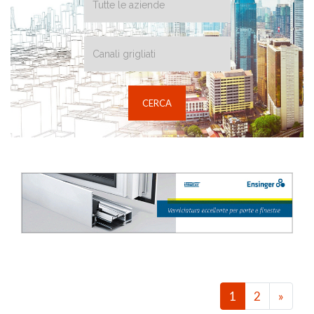
1
2
»