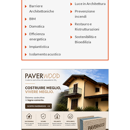
Luce in Architettura
Barriere
Architettoniche
Prevenzione
incendi
BIM
Restauro e
Domotica
Ristrutturazioni
Efficienza
Sostenibilità e
energetica
Bioedilizia
Impiantistica
Isolamento acustico