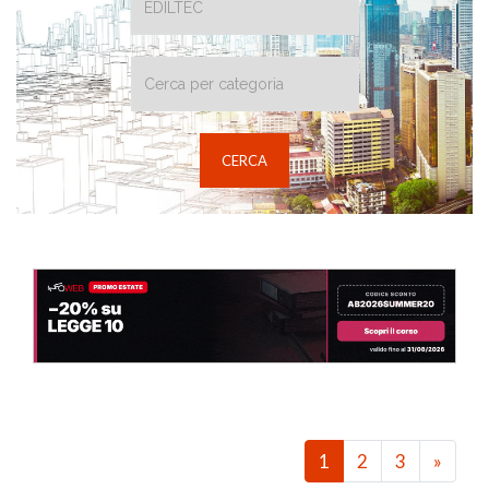
1
2
3
»