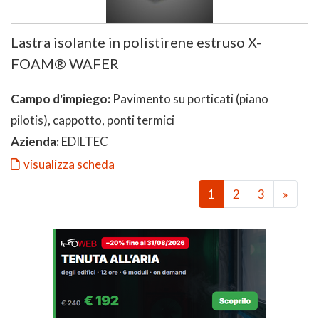
Lastra isolante in polistirene estruso X-
FOAM® WAFER
Campo d'impiego:
Pavimento su porticati (piano
pilotis), cappotto, ponti termici
Azienda:
EDILTEC
visualizza scheda
1
2
3
»