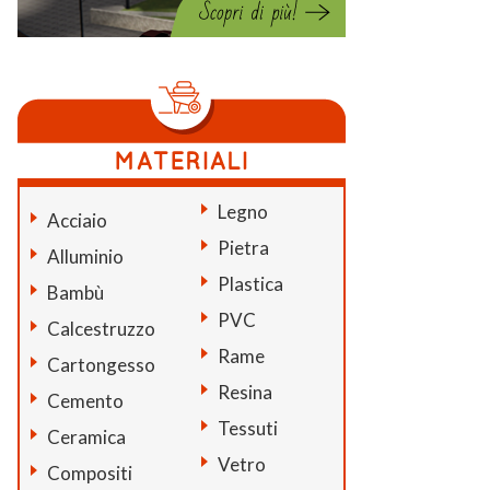
Legno
Acciaio
Pietra
Alluminio
Plastica
Bambù
PVC
Calcestruzzo
Rame
Cartongesso
Resina
Cemento
Tessuti
Ceramica
Vetro
Compositi