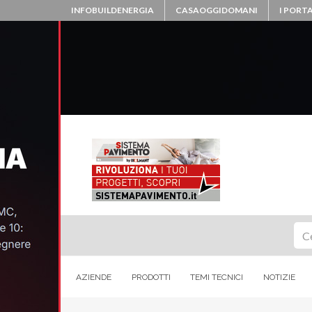
INFOBUILDENERGIA
CASAOGGIDOMANI
I PORTA
Ce
AZIENDE
PRODOTTI
TEMI TECNICI
NOTIZIE