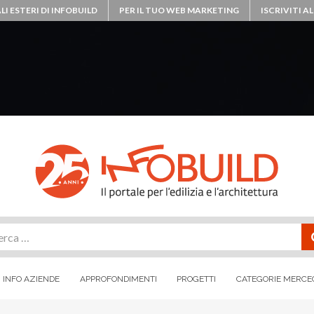
LI ESTERI DI INFOBUILD
PER IL TUO WEB MARKETING
ISCRIVITI 
rca
INFO AZIENDE
APPROFONDIMENTI
PROGETTI
CATEGORIE MERCE