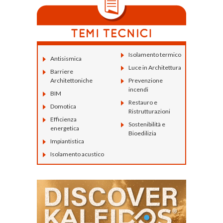
Isolamento termico
Antisismica
Luce in Architettura
Barriere
Architettoniche
Prevenzione
incendi
BIM
Restauro e
Domotica
Ristrutturazioni
Efficienza
Sostenibilità e
energetica
Bioedilizia
Impiantistica
Isolamento acustico