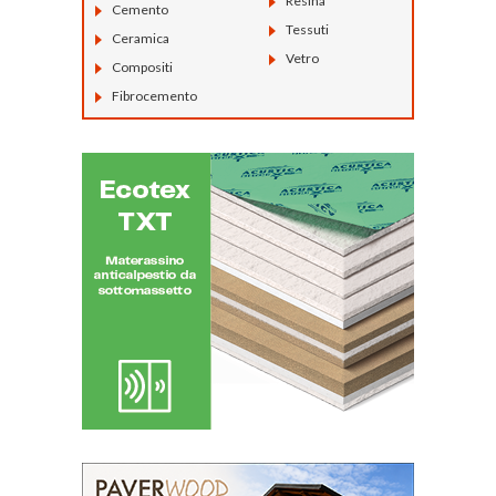
Resina
Cemento
Tessuti
Ceramica
Vetro
Compositi
Fibrocemento