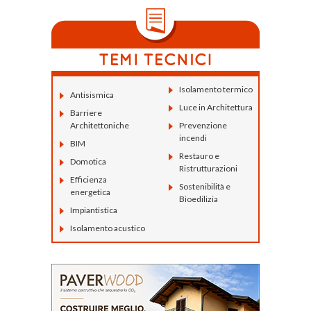
Isolamento termico
Antisismica
Luce in Architettura
Barriere
Architettoniche
Prevenzione
incendi
BIM
Restauro e
Domotica
Ristrutturazioni
Efficienza
Sostenibilità e
energetica
Bioedilizia
Impiantistica
Isolamento acustico