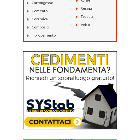
Rame
Cartongesso
Resina
Cemento
Tessuti
Ceramica
Vetro
Compositi
Fibrocemento