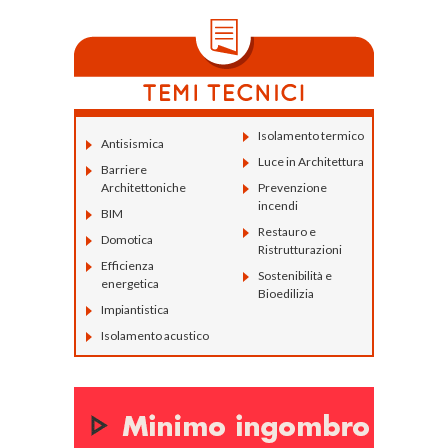
Isolamento termico
Antisismica
Luce in Architettura
Barriere
Architettoniche
Prevenzione
incendi
BIM
Restauro e
Domotica
Ristrutturazioni
Efficienza
Sostenibilità e
energetica
Bioedilizia
Impiantistica
Isolamento acustico