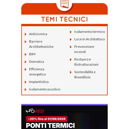
Isolamento termico
Antisismica
Luce in Architettura
Barriere
Architettoniche
Prevenzione
incendi
BIM
Restauro e
Domotica
Ristrutturazioni
Efficienza
Sostenibilità e
energetica
Bioedilizia
Impiantistica
Isolamento acustico