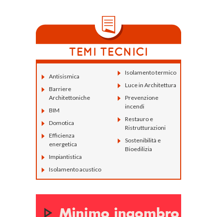
Isolamento termico
Antisismica
Luce in Architettura
Barriere
Architettoniche
Prevenzione
incendi
BIM
Restauro e
Domotica
Ristrutturazioni
Efficienza
Sostenibilità e
energetica
Bioedilizia
Impiantistica
Isolamento acustico