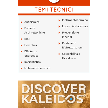
Isolamento termico
Antisismica
Luce in Architettura
Barriere
Architettoniche
Prevenzione
incendi
BIM
Restauro e
Domotica
Ristrutturazioni
Efficienza
Sostenibilità e
energetica
Bioedilizia
Impiantistica
Isolamento acustico